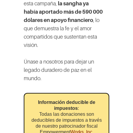
esta campaña,
la sangha ya
había aportado más de 590 000
dólares en apoyo financiero
, lo
que demuestra la fe y el amor
compartidos que sustentan esta
visión.
Únase a nosotros para dejar un
legado duradero de paz en el
mundo.
Información deducible de
impuestos
:
Todas las donaciones son
deducibles de impuestos a través
de nuestro patrocinador fiscal
‍Empowerment
Works, Inc.